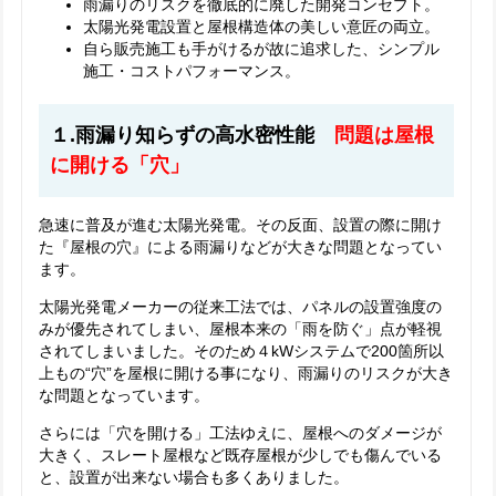
雨漏りのリスクを徹底的に廃した開発コンセプト。
太陽光発電設置と屋根構造体の美しい意匠の両立。
自ら販売施工も手がけるが故に追求した、シンプル
施工・コストパフォーマンス。
１.雨漏り知らずの高水密性能
問題は屋根
に開ける「穴」
急速に普及が進む太陽光発電。その反面、設置の際に開け
た『屋根の穴』による雨漏りなどが大きな問題となってい
ます。
太陽光発電メーカーの従来工法では、パネルの設置強度の
みが優先されてしまい、屋根本来の「雨を防ぐ」点が軽視
されてしまいました。そのため４kWシステムで200箇所以
上もの“穴”を屋根に開ける事になり、雨漏りのリスクが大き
な問題となっています。
さらには「穴を開ける」工法ゆえに、屋根へのダメージが
大きく、スレート屋根など既存屋根が少しでも傷んでいる
と、設置が出来ない場合も多くありました。