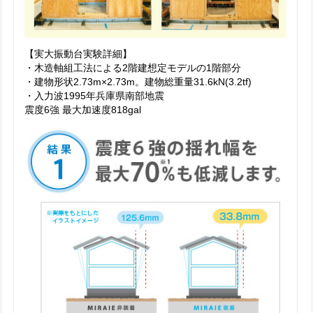
【実大振動台実験詳細】
・木造軸組工法による2階建想定モデルの1階部分
・建物形状2.73m×2.73m。建物総重量31.6kN(3.2tf)
・入力波1995年兵庫県南部地震
震度6強 最大加速度818gal