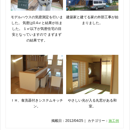
モデルハウスの気密測定を行いま
建築家と建てる家の外部工事が始
した。 気密は0.4㎡と結果が出ま
まりました。
した。 １㎡以下が気密住宅の目
安となっていますので まずまず
の結果です。
ＩＨ、食洗器付きシステムキッチ
やさしい光が入る丸窓がある和
ン。
室。
掲載日：2012/04/25｜ カテゴリー：
施工例